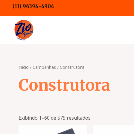
Ir
(11) 96394-4904
para
o
conteúdo
Início
/
Campanhas
/ Construtora
Construtora
Exibindo 1–60 de 575 resultados