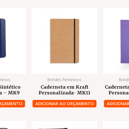
ininos
Brindes Femininos
Brind
Sintético
Caderneta em Kraft
Cadernet
da – MK9
Personalizada- MK11
Persona
ORÇAMENTO
ADICIONAR AO ORÇAMENTO
ADICIONA