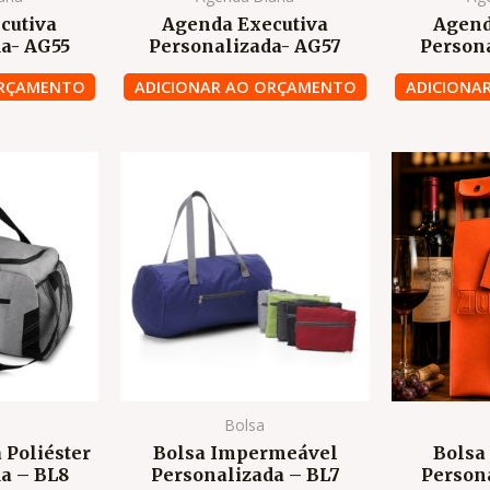
cutiva
Agenda Executiva
Agend
a- AG55
Personalizada- AG57
Person
ORÇAMENTO
ADICIONAR AO ORÇAMENTO
ADICIONA
Bolsa
 Poliéster
Bolsa Impermeável
Bolsa
a – BL8
Personalizada – BL7
Person