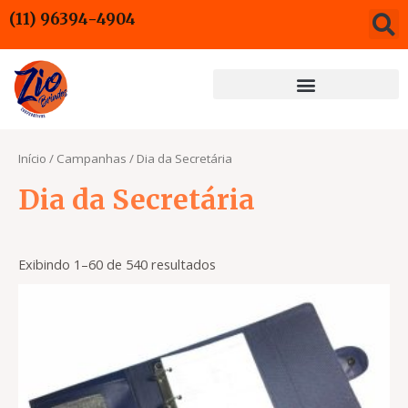
Ir
(11) 96394-4904
para
o
conteúdo
Início
/
Campanhas
/ Dia da Secretária
Dia da Secretária
Exibindo 1–60 de 540 resultados