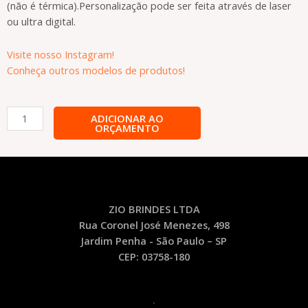
(não é térmica).Personalização pode ser feita através de laser
ou ultra digital.
Visite nosso Instagram!
Conheça outros modelos de produtos!
Caneca
ADICIONAR AO
ORÇAMENTO
Inox
Personalizada
-
CNC1
quantidade
ZIO BRINDES LTDA
Rua Coronel José Menezes, 498
Jardim Penha - São Paulo – SP
CEP: 03758-180
.