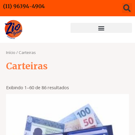
Ir
(11) 96394-4904
para
o
conteúdo
Início
/ Carteiras
Carteiras
Exibindo 1–60 de 86 resultados