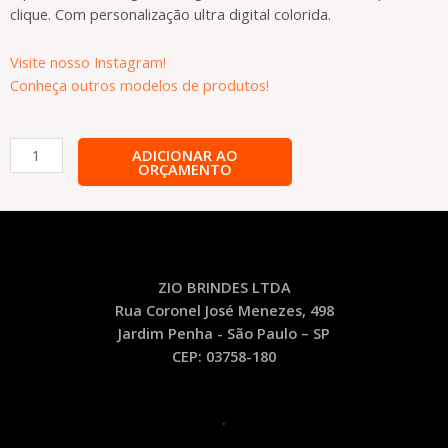
clique. Com personalização ultra digital colorida.
Visite nosso Instagram!
Conheça outros modelos de produtos!
Caneta
ADICIONAR AO
ORÇAMENTO
Ecológica
Personalizada
-
CA55
quantidade
ZIO BRINDES LTDA
Rua Coronel José Menezes, 498
Jardim Penha - São Paulo – SP
CEP: 03758-180
.