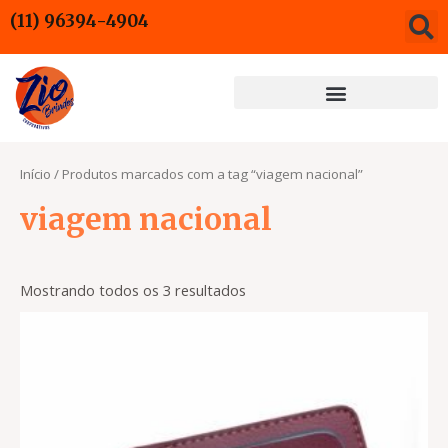
Ir
(11) 96394-4904
para
o
conteúdo
Início
/ Produtos marcados com a tag “viagem nacional”
viagem nacional
Mostrando todos os 3 resultados