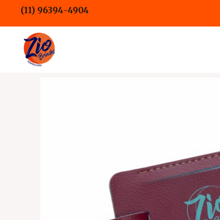
Ir
(11) 96394-4904
para
o
conteúdo