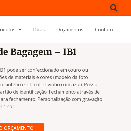
rodutos
Dicas
Orçamentos
Contato
 de Bagagem – IB1
IB1 pode ser confeccionado em couro ou
ões de materiais e cores (modelo da foto
o sintético soft collor vinho com azul). Possui
artão de identificação. Fechamento através de
e para fechamento. Personalização com gravação
n 1 cor.
AO ORÇAMENTO