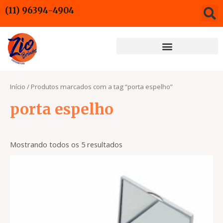
Ir
(11) 96394-4904
para
o
conteúdo
Início
/ Produtos marcados com a tag “porta espelho”
porta espelho
Mostrando todos os 5 resultados