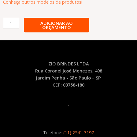
Conheça outros modelos de produtos!
Escova
ADICIONAR AO
ORÇAMENTO
com
Espelho
Personalizada
–
EM3
quantidade
ZIO BRINDES LTDA
Rua Coronel José Menezes, 498
Jardim Penha - São Paulo – SP
CEP: 03758-180
.
Telefone:
(11) 2541-3197