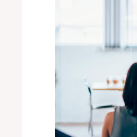
Brindes
para
palestrantes