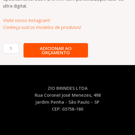
ultra digital.
Visite nosso Instagram!
Conheça outros modelos de produtos!
Squeeze
ADICIONAR AO
ORÇAMENTO
-
Personalizado
SQ21
quantidade
ZIO BRINDES LTDA
Rua Coronel José Menezes, 498
Jardim Penha - São Paulo – SP
CEP: 03758-180
.