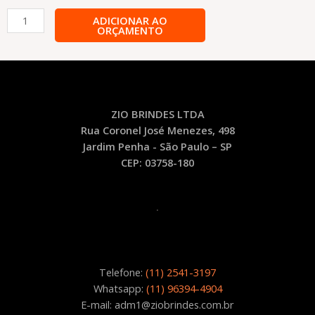
Sacola/Bolsa
ADICIONAR AO
ORÇAMENTO
Transparente
Personalizada
-
SAC2
quantidade
ZIO BRINDES LTDA
Rua Coronel José Menezes, 498
Jardim Penha - São Paulo – SP
CEP: 03758-180
.
Telefone:
(11) 2541-3197
Whatsapp:
(11) 96394-4904
E-mail: adm1@ziobrindes.com.br