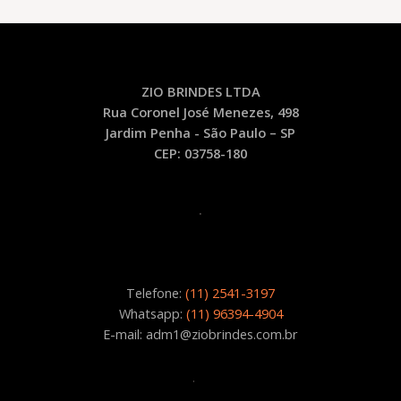
–
PD3
quantidade
ZIO BRINDES LTDA
Rua Coronel José Menezes, 498
Jardim Penha - São Paulo – SP
CEP: 03758-180
.
Telefone:
(11) 2541-3197
Whatsapp:
(11) 96394-4904
E-mail: adm1@ziobrindes.com.br
.