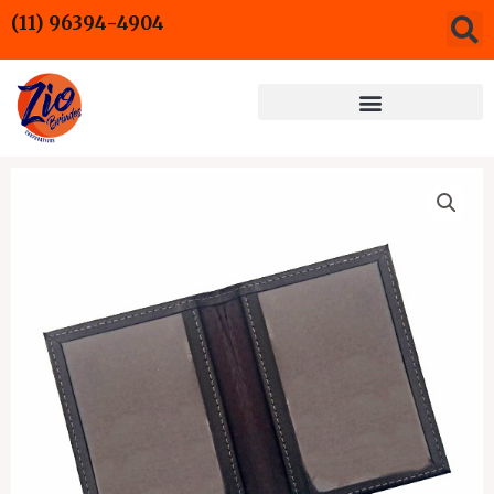
Ir
(11) 96394-4904
para
o
conteúdo