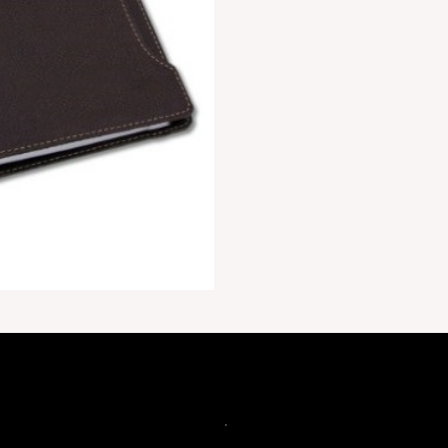
PB27
quantidade
.