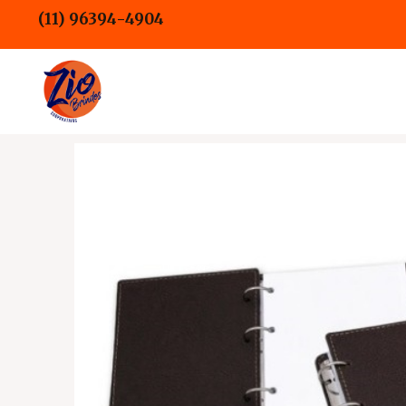
Ir
(11) 96394-4904
para
o
conteúdo