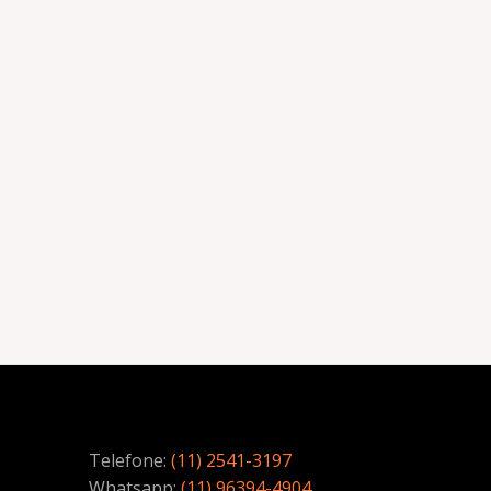
Telefone:
(11) 2541-3197
Whatsapp:
(11) 96394-4904