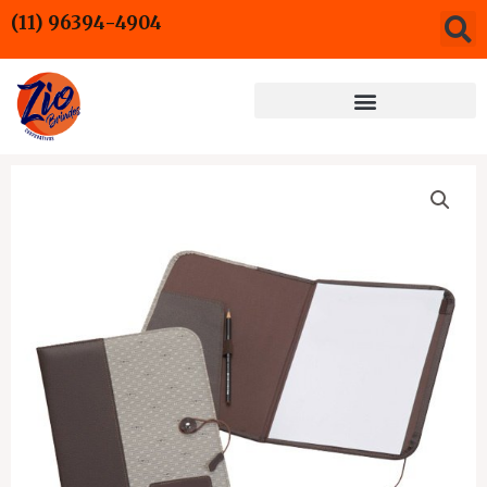
Ir
(11) 96394-4904
para
o
conteúdo