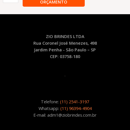
ORÇAMENTO
Convenção
PA11
quantidade
ZIO BRINDES LTDA
Rua Coronel José Menezes, 498
Jardim Penha - São Paulo – SP
CEP: 03758-180
.
Telefone:
(11) 2541-3197
Whatsapp:
(11) 96394-4904
E-mail: adm1@ziobrindes.com.br
.