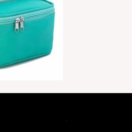
NE50
quantidade
.