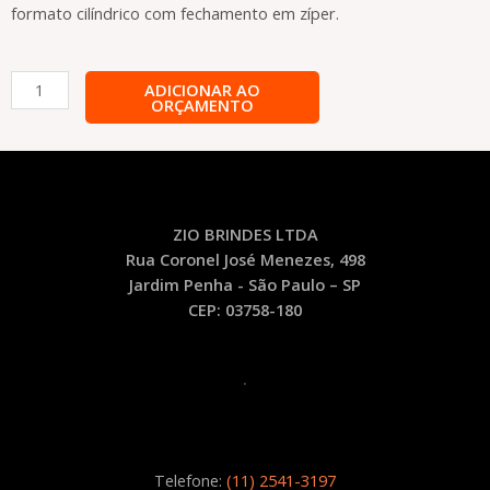
formato cilíndrico com fechamento em zíper.
Nécessaire
ADICIONAR AO
ORÇAMENTO
Sintético
–
NE46
quantidade
ZIO BRINDES LTDA
Rua Coronel José Menezes, 498
Jardim Penha - São Paulo – SP
CEP: 03758-180
.
Telefone:
(11) 2541-3197