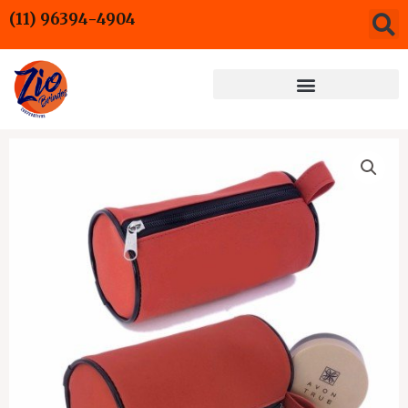
Ir
(11) 96394-4904
para
o
conteúdo