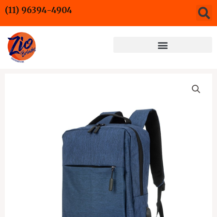
Ir
(11) 96394-4904
para
o
conteúdo