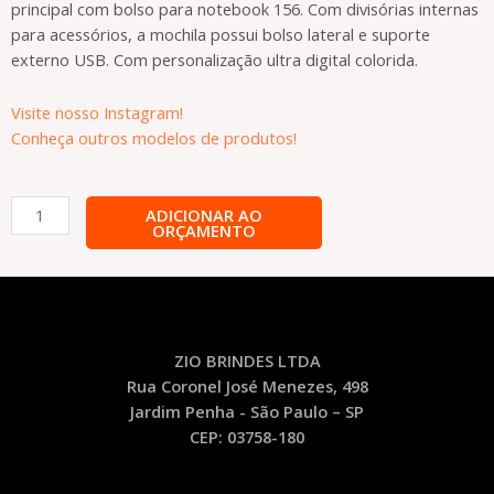
principal com bolso para notebook 156. Com divisórias internas
para acessórios, a mochila possui bolso lateral e suporte
externo USB. Com personalização ultra digital colorida.
Visite nosso Instagram!
Conheça outros modelos de produtos!
Mochila
ADICIONAR AO
ORÇAMENTO
de
Nylon
Personalizada
-
MOC31
quantidade
ZIO BRINDES LTDA
Rua Coronel José Menezes, 498
Jardim Penha - São Paulo – SP
CEP: 03758-180