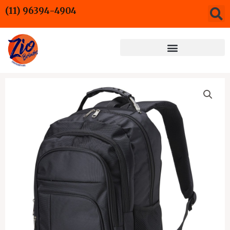
Ir
(11) 96394-4904
para
o
conteúdo