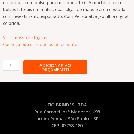
o principal com bolso para notebook 15,6. A mochila possui
bolsos laterais em malha, duas alças de mãos e área costada
com revestimento espumado. Com Personalização ultra digital
colorida.
Visite nosso Instagram!
Conheça outros modelos de produtos!
Mochila
ADICIONAR AO
ORÇAMENTO
de
Nylon
Personalizada-
MOC27
quantidade
ZIO BRINDES LTDA
Rua Coronel José Menezes, 498
Jardim Penha - São Paulo – SP
CEP: 03758-180