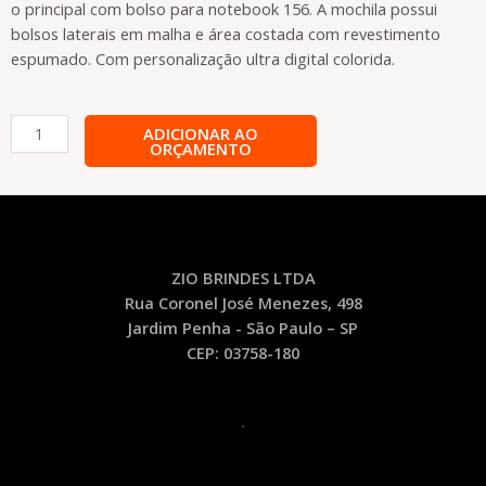
o principal com bolso para notebook 156. A mochila possui
bolsos laterais em malha e área costada com revestimento
espumado. Com personalização ultra digital colorida.
Mochila
ADICIONAR AO
ORÇAMENTO
de
Nylon
Personalizada
-
MOC10
quantidade
ZIO BRINDES LTDA
Rua Coronel José Menezes, 498
Jardim Penha - São Paulo – SP
CEP: 03758-180
.