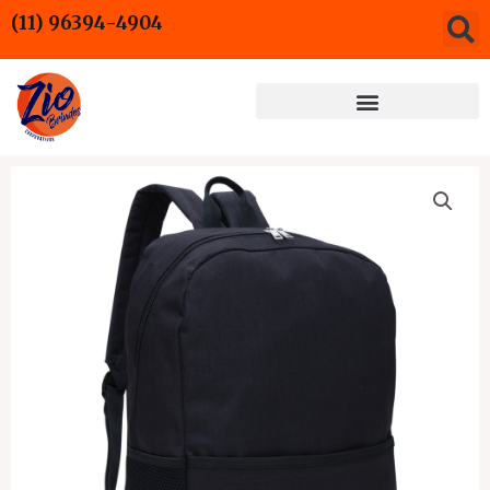
Ir
(11) 96394-4904
para
o
conteúdo