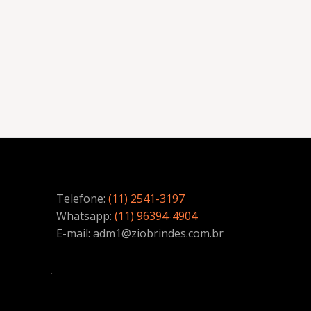
Telefone:
(11) 2541-3197
Whatsapp:
(11) 96394-4904
E-mail: adm1@ziobrindes.com.br
.