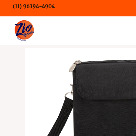
Ir
(11) 96394-4904
para
o
conteúdo