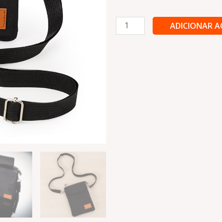
Mini
ADICIONAR 
Bolsa
Transversal
Personalizada
-
BL11
quantidade