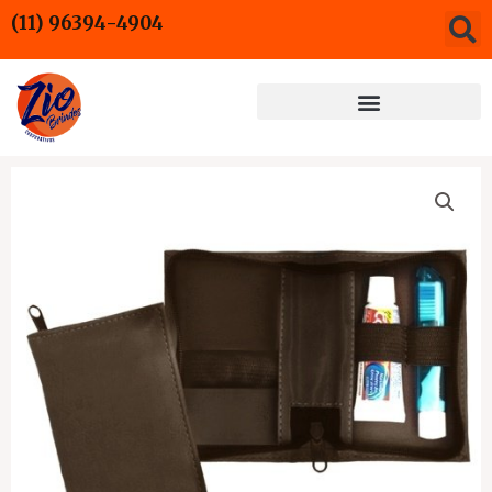
Ir
(11) 96394-4904
para
o
conteúdo