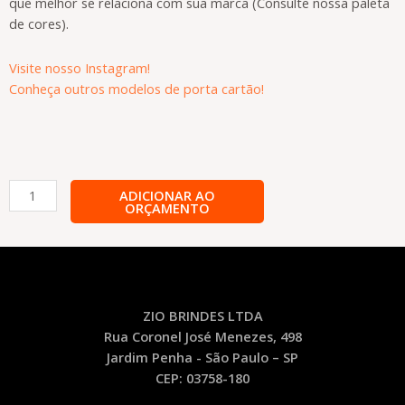
que melhor se relaciona com sua marca (Consulte nossa paleta
de cores).
Visite nosso Instagram!
Conheça outros modelos de porta cartão!
Kit
ADICIONAR AO
ORÇAMENTO
Bucal
Completo
Personalizado
-
KB10
quantidade
ZIO BRINDES LTDA
Rua Coronel José Menezes, 498
Jardim Penha - São Paulo – SP
CEP: 03758-180