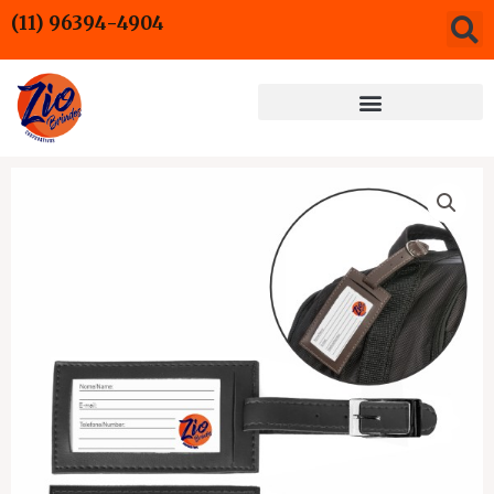
Ir
(11) 96394-4904
para
o
conteúdo