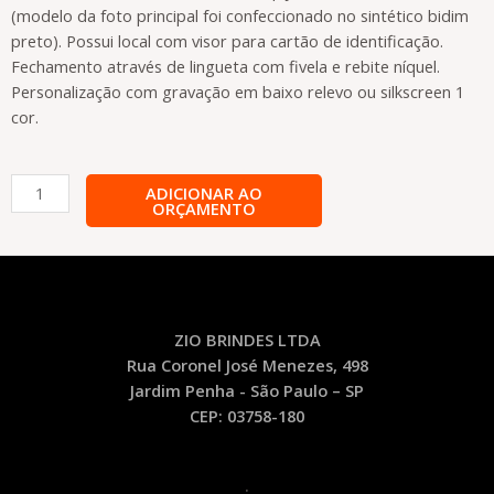
(modelo da foto principal foi confeccionado no sintético bidim
preto). Possui local com visor para cartão de identificação.
Fechamento através de lingueta com fivela e rebite níquel.
Personalização com gravação em baixo relevo ou silkscreen 1
cor.
Identificador
ADICIONAR AO
ORÇAMENTO
de
Bagagem
–
IB9
quantidade
ZIO BRINDES LTDA
Rua Coronel José Menezes, 498
Jardim Penha - São Paulo – SP
CEP: 03758-180
.