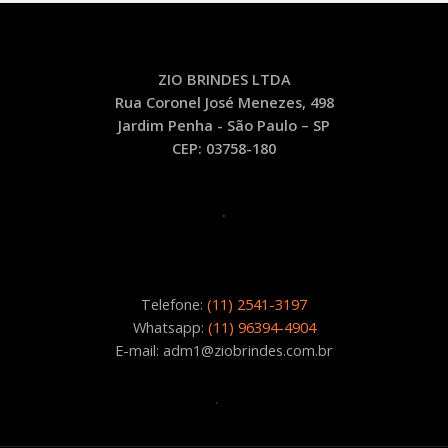
drive
CH31
quantidade
ZIO BRINDES LTDA
Rua Coronel José Menezes, 498
Jardim Penha - São Paulo – SP
CEP: 03758-180
.
Telefone:
(11) 2541-3197
Whatsapp:
(11) 96394-4904
E-mail: adm1@ziobrindes.com.br
.