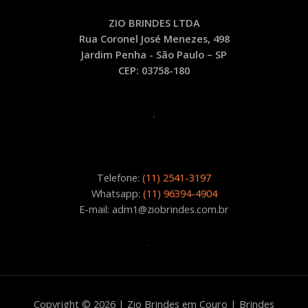
quantidade
ZIO BRINDES LTDA
Rua Coronel José Menezes, 498
Jardim Penha - São Paulo – SP
CEP: 03758-180
.
Telefone:
(11) 2541-3197
Whatsapp:
(11) 96394-4904
E-mail: adm1@ziobrindes.com.br
.
Copyright © 2026 | Zio Brindes em Couro | Brindes