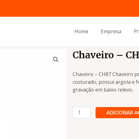
Home
Empresa
P
Chaveiro – C
Chaveiro – CH87 Chaveiro p
costurado, possui argola e 
gravação em baixo relevo.
Chaveiro
ADICIONAR 
-
CH87
quantidade