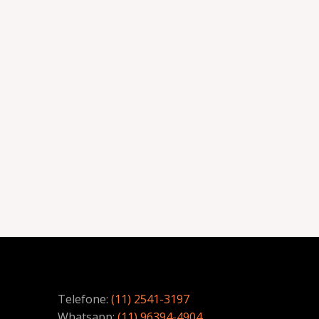
Telefone:
(11) 2541-3197
Whatsapp:
(11) 96394-4904