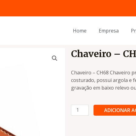
Home
Empresa
P
Chaveiro – C
Chaveiro – CH68 Chaveiro p
costurado, possui argola e 
gravação em baixo relevo ou
Chaveiro
ADICIONAR 
-
CH68
quantidade