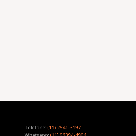
Telefone:
(11) 2541-3197
Whatsapp:
(11) 96394-4904