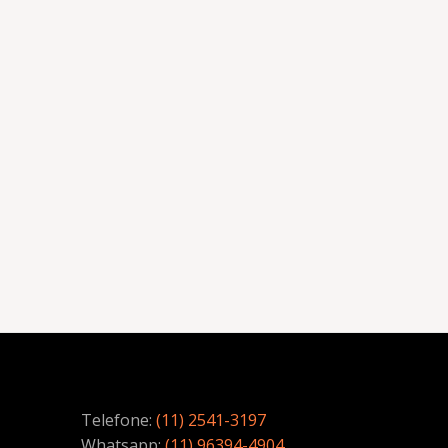
Telefone:
(11) 2541-3197
Whatsapp:
(11) 96394-4904