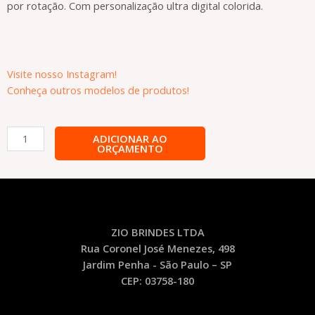
por rotação. Com personalização ultra digital colorida.
Visite nosso Instagram!
Conheça outros modelos de produtos!
Caneta
ADICIONAR AO
ORÇAMENTO
Plástica
Personalizada
-
CA66
quantidade
ZIO BRINDES LTDA
Rua Coronel José Menezes, 498
Jardim Penha - São Paulo – SP
CEP: 03758-180