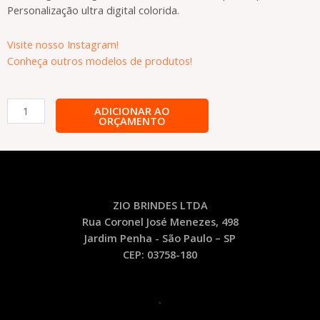
Personalização ultra digital colorida.
Visite nosso Instagram!
Conheça outros modelos de produtos!
Caneta
ADICIONAR AO
ORÇAMENTO
Plástica
Personalizada-
CA45
quantidade
ZIO BRINDES LTDA
Rua Coronel José Menezes, 498
Jardim Penha - São Paulo – SP
CEP: 03758-180
.