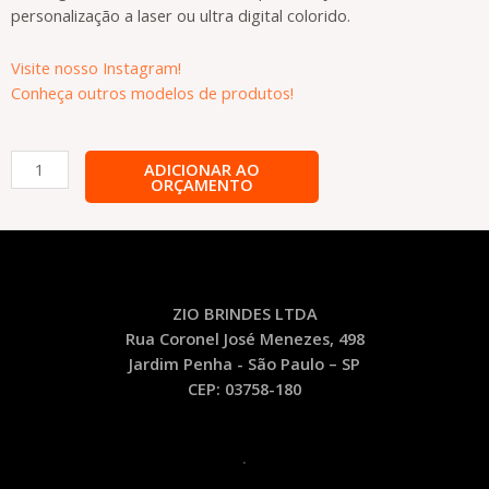
personalização a laser ou ultra digital colorido.
Visite nosso Instagram!
Conheça outros modelos de produtos!
Caneta
ADICIONAR AO
ORÇAMENTO
Metal
Personalizado
-
CA38
quantidade
ZIO BRINDES LTDA
Rua Coronel José Menezes, 498
Jardim Penha - São Paulo – SP
CEP: 03758-180
.