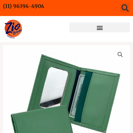
Ir
(11) 96394-4904
para
o
conteúdo