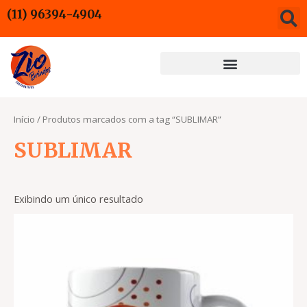
Ir
(11) 96394-4904
para
o
conteúdo
Início
/ Produtos marcados com a tag “SUBLIMAR”
SUBLIMAR
Exibindo um único resultado