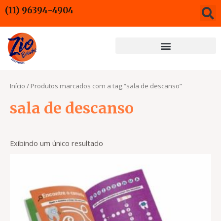
Ir
(11) 96394-4904
para
o
conteúdo
Início
/ Produtos marcados com a tag “sala de descanso”
sala de descanso
Exibindo um único resultado