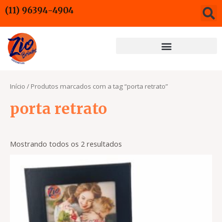
Ir
(11) 96394-4904
para
o
conteúdo
Início
/ Produtos marcados com a tag “porta retrato”
porta retrato
Mostrando todos os 2 resultados