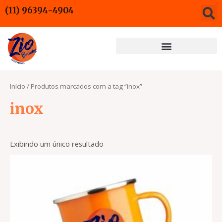
Ir
(11) 96394-4904
para
o
conteúdo
Início
/ Produtos marcados com a tag “inox”
inox
Exibindo um único resultado