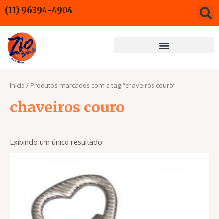
Ir
(11) 96394-4904
para
o
conteúdo
Início
/ Produtos marcados com a tag “chaveiros couro”
chaveiros couro
Exibindo um único resultado