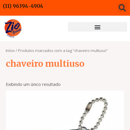
Ir
(11) 96394-4904
para
o
conteúdo
Início
/ Produtos marcados com a tag “chaveiro multiuso”
chaveiro multiuso
Exibindo um único resultado