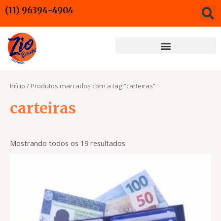
Ir
(11) 96394-4904
para
o
conteúdo
Início
/ Produtos marcados com a tag “carteiras”
carteiras
Mostrando todos os 19 resultados