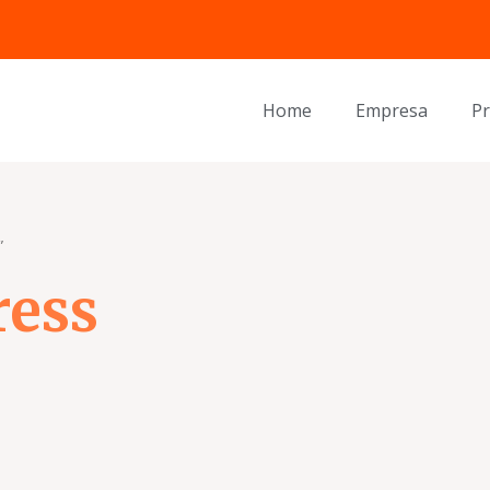
Home
Empresa
P
”
ress