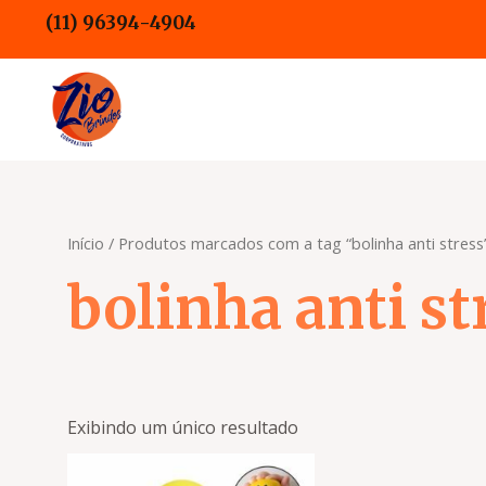
Ir
(11) 96394-4904
para
o
conteúdo
Início
/ Produtos marcados com a tag “bolinha anti stress
bolinha anti st
Exibindo um único resultado