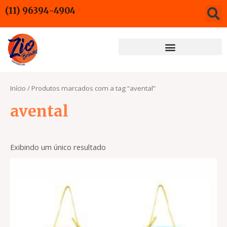
Ir
(11) 96394-4904
para
o
conteúdo
Início
/ Produtos marcados com a tag “avental”
avental
Exibindo um único resultado