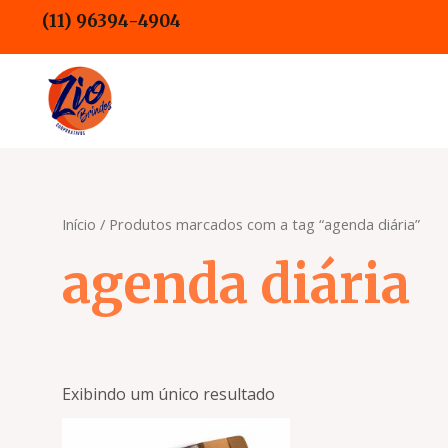
Ir
(11) 96394-4904
para
o
conteúdo
Início
/ Produtos marcados com a tag “agenda diária”
agenda diária
Exibindo um único resultado